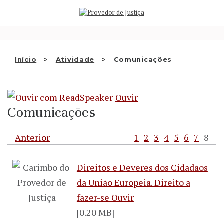
Saltar
QUEM SOMOS
para
o
ATIVIDADE
conteúdo
RECOMENDAÇÕES E OUTRAS
Início
Atividade
Comunicações
DECISÕES
RELAÇÕES INTERNACIONAIS
Ouvir
Comunicações
APRESENTAR QUEIXA
Anterior
1
2
3
4
5
6
7
8
PT
Direitos e Deveres dos Cidadãos
da União Europeia. Direito a
fazer-se Ouvir
[0.20 MB]