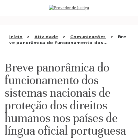
Saltar
QUEM SOMOS
para
o
ATIVIDADE
conteúdo
RECOMENDAÇÕES E OUTRAS
Início
Atividade
Comunicações
Bre
ve panorâmica do funcionamento dos...
DECISÕES
RELAÇÕES INTERNACIONAIS
Breve panorâmica do
APRESENTAR QUEIXA
funcionamento dos
PT
sistemas nacionais de
proteção dos direitos
humanos nos países de
língua oficial portuguesa