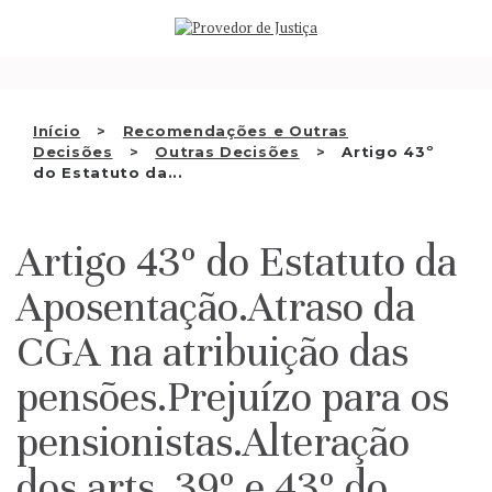
Saltar
QUEM SOMOS
para
o
ATIVIDADE
conteúdo
RECOMENDAÇÕES E OUTRAS
Início
Recomendações e Outras
Decisões
Outras Decisões
Artigo 43º
DECISÕES
do Estatuto da...
RELAÇÕES INTERNACIONAIS
Artigo 43º do Estatuto da
APRESENTAR QUEIXA
Aposentação.Atraso da
PT
CGA na atribuição das
pensões.Prejuízo para os
pensionistas.Alteração
dos arts. 39º e 43º do