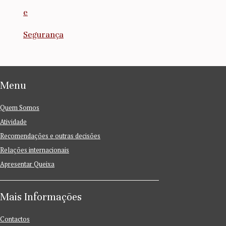
e
Segurança
Menu
Quem Somos
Atividade
Recomendações e outras decisões
Relações internacionais
Apresentar Queixa
Mais Informações
Contactos