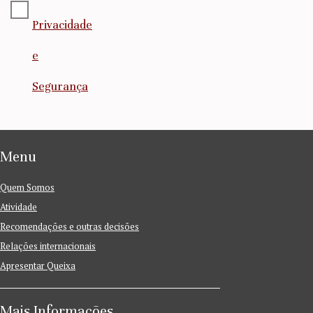
Privacidade
e
Segurança
Menu
Quem Somos
Atividade
Recomendações e outras decisões
Relações internacionais
Apresentar Queixa
Mais Informações