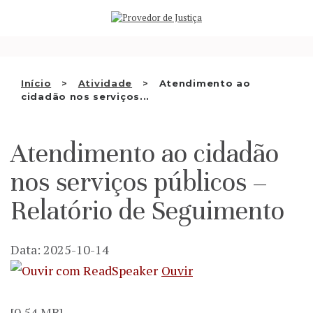
Saltar
QUEM SOMOS
para
o
ATIVIDADE
conteúdo
RECOMENDAÇÕES E OUTRAS
Início
Atividade
Atendimento ao
cidadão nos serviços...
DECISÕES
RELAÇÕES INTERNACIONAIS
Atendimento ao cidadão
APRESENTAR QUEIXA
nos serviços públicos –
PT
Relatório de Seguimento
Data: 2025-10-14
Ouvir
[0.54 MB]