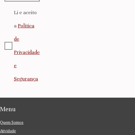
Li e aceito
a
Política
de
Privacidade
e
Segurança
Menu
Quem Somos
Atividade