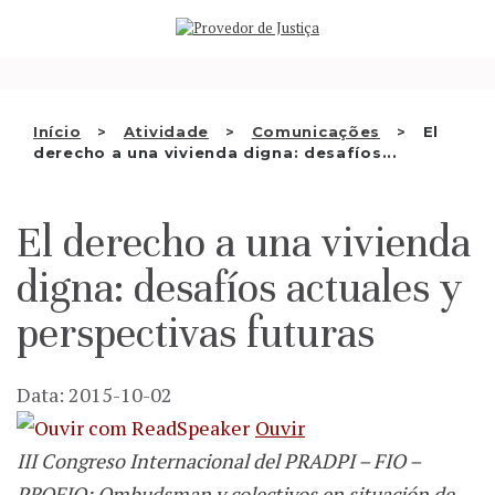
Saltar
QUEM SOMOS
para
o
ATIVIDADE
conteúdo
RECOMENDAÇÕES E OUTRAS
Início
Atividade
Comunicações
El
derecho a una vivienda digna: desafíos...
DECISÕES
RELAÇÕES INTERNACIONAIS
El derecho a una vivienda
APRESENTAR QUEIXA
digna: desafíos actuales y
PT
perspectivas futuras
Data: 2015-10-02
Ouvir
III Congreso Internacional del PRADPI – FIO –
PROFIO: Ombudsman y colectivos en situación de