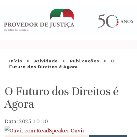
Saltar
QUEM SOMOS
para
o
ATIVIDADE
conteúdo
RECOMENDAÇÕES E OUTRAS
DECISÕES
RELAÇÕES INTERNACIONAIS
Início
Atividade
Publicações
O
Futuro dos Direitos é Agora
APRESENTAR QUEIXA
PT
O Futuro dos Direitos é
Agora
Data: 2025-10-10
Ouvir