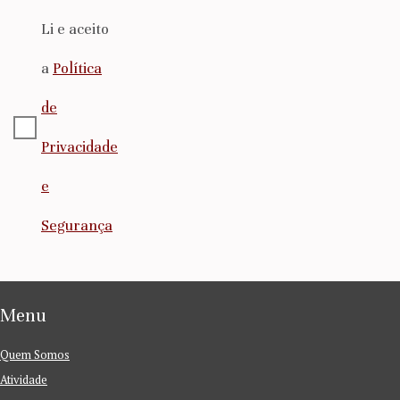
Li e aceito
a
Política
de
Privacidade
e
Segurança
Menu
Quem Somos
Atividade