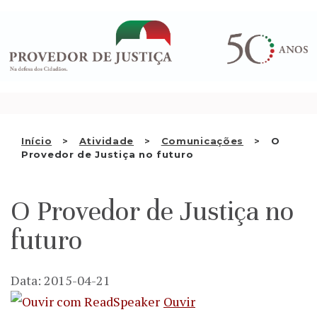
Saltar
QUEM SOMOS
para
o
ATIVIDADE
conteúdo
RECOMENDAÇÕES E OUTRAS
DECISÕES
RELAÇÕES INTERNACIONAIS
Início
Atividade
Comunicações
O
Provedor de Justiça no futuro
APRESENTAR QUEIXA
PT
O Provedor de Justiça no
futuro
Data: 2015-04-21
Ouvir