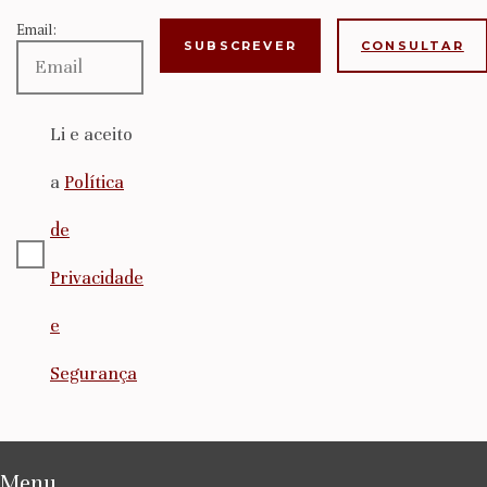
Email:
CONSULTAR
Li e aceito
a
Política
de
Privacidade
e
Segurança
Menu