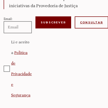
iniciativas da Provedoria de Justiça
Email:
CONSULTAR
Li e aceito
a
Política
de
Privacidade
e
Segurança