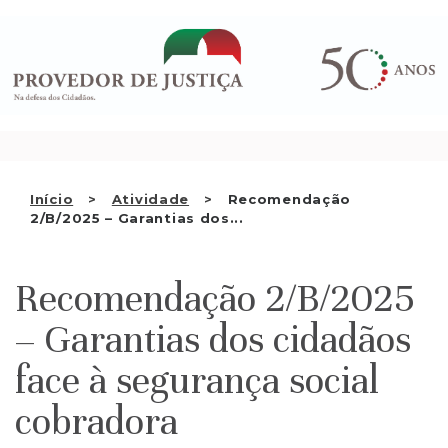
Saltar
QUEM SOMOS
para
o
ATIVIDADE
conteúdo
RECOMENDAÇÕES E OUTRAS
DECISÕES
RELAÇÕES INTERNACIONAIS
Início
Atividade
Recomendação
2/B/2025 – Garantias dos...
APRESENTAR QUEIXA
PT
Recomendação 2/B/2025
– Garantias dos cidadãos
face à segurança social
cobradora