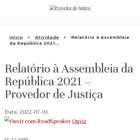
Saltar
QUEM SOMOS
para
o
ATIVIDADE
conteúdo
RECOMENDAÇÕES E OUTRAS
Início
Atividade
Relatório à Assembleia
da República 2021...
DECISÕES
RELAÇÕES INTERNACIONAIS
Relatório à Assembleia da
APRESENTAR QUEIXA
República 2021 –
PT
Provedor de Justiça
Data: 2022-07-01
Ouvir
[3.17 MB]