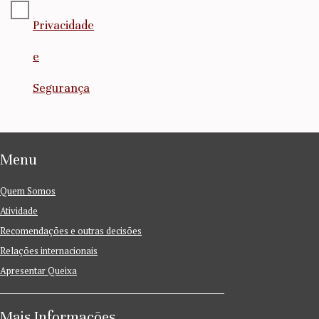
Privacidade
e
Segurança
Menu
Quem Somos
Atividade
Recomendações e outras decisões
Relações internacionais
Apresentar Queixa
Mais Informações