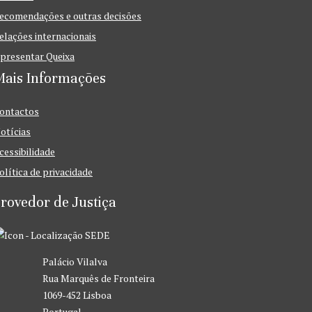
ecomendações e outras decisões
elações internacionais
presentar Queixa
Mais Informações
ontactos
otícias
cessibilidade
olítica de privacidade
rovedor de Justiça
SEDE
Palácio Vilalva
Rua Marquês de Fronteira
1069-452 Lisboa
Portugal