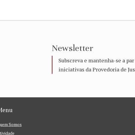
Newsletter
Subscreva e mantenha-se a par 
iniciativas da Provedoria de Jus
Menu
uem Somos
tividade