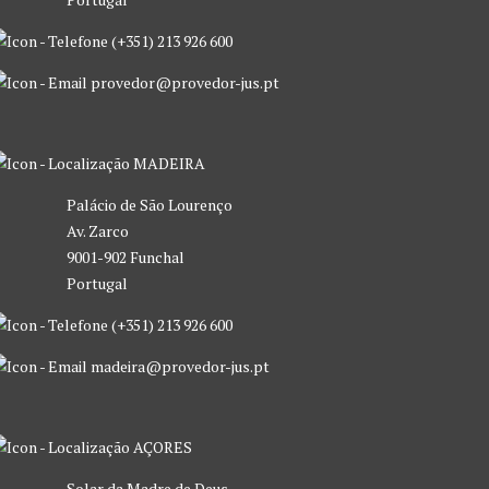
(+351) 213 926 600
provedor@provedor-jus.pt
MADEIRA
Palácio de São Lourenço
Av. Zarco
9001-902 Funchal
Portugal
(+351) 213 926 600
madeira@provedor-jus.pt
AÇORES
Solar da Madre de Deus