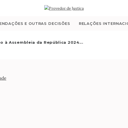
QUEM SOMOS
ATIVIDADE
ENDAÇÕES E OUTRAS DECISÕES
RELAÇÕES INTERNACI
RECOMENDAÇÕES E
io à Assembleia da República 2024...
OUTRAS DECISÕES
RELAÇÕES
ade
INTERNACIONAIS
APRESENTAR QUEIXA
PT