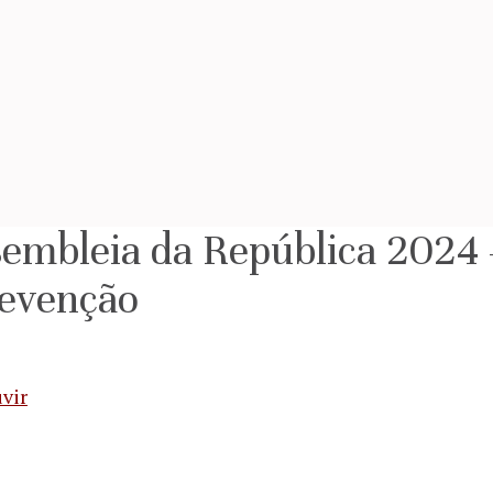
ssembleia da República 202
revenção
vir