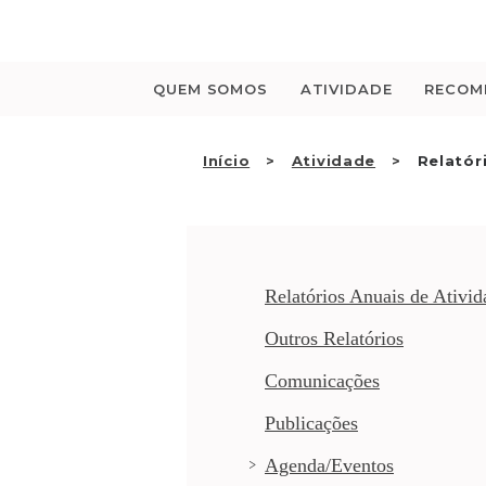
Saltar
para
o
conteúdo
QUEM SOMOS
ATIVIDADE
RECOM
Início
Atividade
Relatór
Relatórios Anuais de Ativid
Outros Relatórios
Comunicações
Publicações
Agenda/Eventos