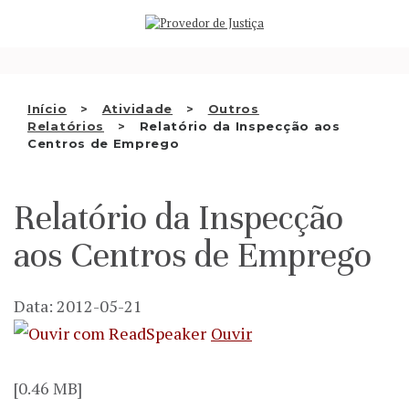
Saltar
QUEM SOMOS
para
o
ATIVIDADE
conteúdo
RECOMENDAÇÕES E OUTRAS
Início
Atividade
Outros
Relatórios
Relatório da Inspecção aos
DECISÕES
Centros de Emprego
RELAÇÕES INTERNACIONAIS
Relatório da Inspecção
APRESENTAR QUEIXA
aos Centros de Emprego
PT
Data: 2012-05-21
Ouvir
[0.46 MB]