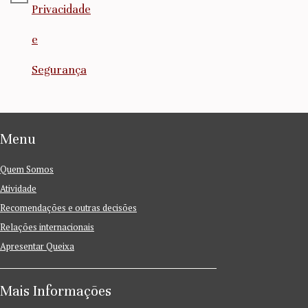
Privacidade
e
Segurança
Menu
Quem Somos
Atividade
Recomendações e outras decisões
Relações internacionais
Apresentar Queixa
Mais Informações