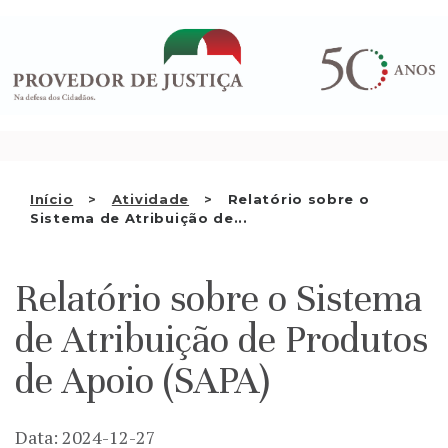
Saltar
QUEM SOMOS
para
o
ATIVIDADE
conteúdo
RECOMENDAÇÕES E OUTRAS
DECISÕES
RELAÇÕES INTERNACIONAIS
Início
Atividade
Relatório sobre o
Sistema de Atribuição de...
APRESENTAR QUEIXA
PT
Relatório sobre o Sistema
de Atribuição de Produtos
de Apoio (SAPA)
Data: 2024-12-27