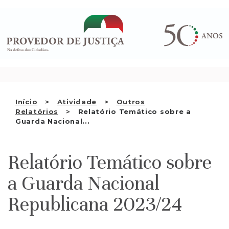
Saltar
QUEM SOMOS
para
o
ATIVIDADE
conteúdo
RECOMENDAÇÕES E OUTRAS
DECISÕES
RELAÇÕES INTERNACIONAIS
Início
Atividade
Outros
Relatórios
Relatório Temático sobre a
APRESENTAR QUEIXA
Guarda Nacional...
PT
Relatório Temático sobre
a Guarda Nacional
Republicana 2023/24