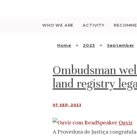
Saltar
para
o
conteúdo
WHO WE ARE
ACTIVITY
RECOMME
Home
2023
September
Ombudsman welc
land registry leg
07 SEP, 2023
Ouvir
A Provedora de Justiça congratula