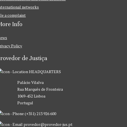
nternational networks
ile a complaint
ore Info
ews
rivacy Policy
rovedor de Justiça
HEADQUARTERS
Palácio Vilalva
Rua Marquês de Fronteira
1069-452 Lisboa
Portugal
(+351) 213 926 600
provedor@provedor-jus.pt