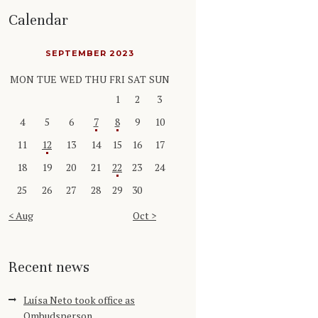
Calendar
SEPTEMBER 2023
MON
TUE
WED
THU
FRI
SAT
SUN
1
2
3
4
5
6
7
8
9
10
11
12
13
14
15
16
17
18
19
20
21
22
23
24
25
26
27
28
29
30
« Aug
Oct »
Recent news
Luísa Neto took office as
Ombudsperson