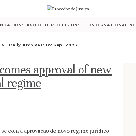
WHO WE ARE
THE OMBUDSMAN AS
NDATIONS AND OTHER DECISIONS
INTERNATIONAL N
NATIONAL HUMAN
Daily Archives: 07 Sep, 2023
RIGHTS INSTITUTION
omes approval of new
ACCREDITATION AS
al regime
NHRI
EN
-se com a aprovação do novo regime jurídico