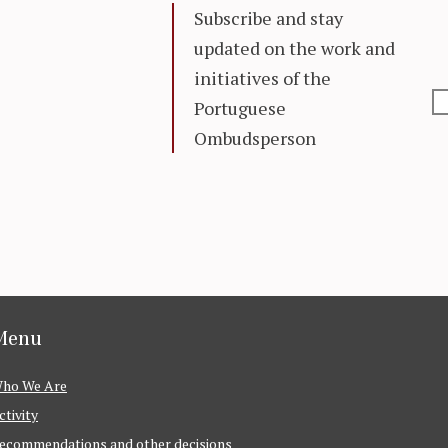
Subscribe and stay
updated on the work and
initiatives of the
Portuguese
Ombudsperson
Menu
ho We Are
ctivity
ecommendations and other decisions