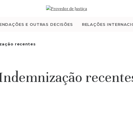
QUEM SOMOS
ATIVIDADE
ENDAÇÕES E OUTRAS DECISÕES
RELAÇÕES INTERNACI
RECOMENDAÇÕES E
zação recentes
OUTRAS DECISÕES
 Indemnização recente
RELAÇÕES
INTERNACIONAIS
APRESENTAR QUEIXA
PT