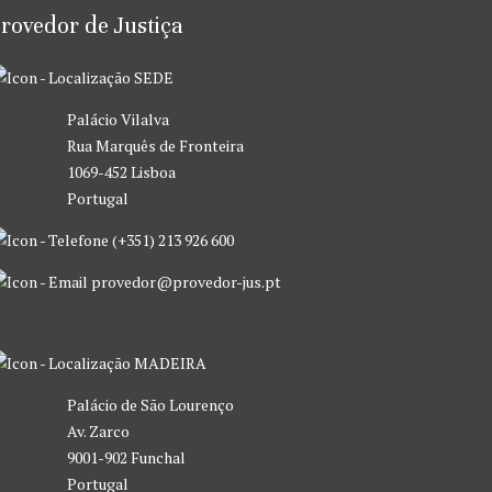
rovedor de Justiça
SEDE
Palácio Vilalva
Rua Marquês de Fronteira
1069-452 Lisboa
Portugal
(+351) 213 926 600
provedor@provedor-jus.pt
MADEIRA
Palácio de São Lourenço
Av. Zarco
9001-902 Funchal
Portugal