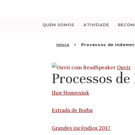
Saltar
para
o
conteúdo
QUEM SOMOS
ATIVIDADE
RECOM
Início
Processos de Indemni
Ouvir
Processos de
Ihor Homeniuk
Estrada de Borba
Grandes incêndios 2017