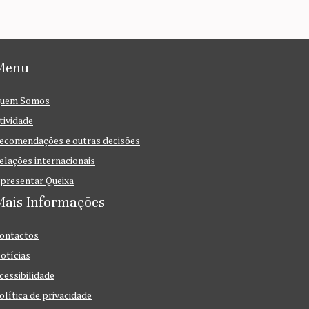
Menu
uem Somos
tividade
ecomendações e outras decisões
elações internacionais
presentar Queixa
Mais Informações
ontactos
otícias
cessibilidade
olítica de privacidade