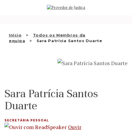
Saltar
QUEM SOMOS
para
o
ATIVIDADE
conteúdo
RECOMENDAÇÕES E OUTRAS
Início
Todos os Membros da
equipa
Sara Patrícia Santos Duarte
DECISÕES
RELAÇÕES INTERNACIONAIS
APRESENTAR QUEIXA
PT
Sara Patrícia Santos
Duarte
SECRETÁRIA PESSOAL
Ouvir