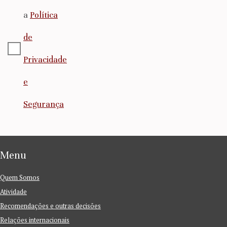
a
Política
de
Privacidade
e
Segurança
Menu
Quem Somos
Atividade
Recomendações e outras decisões
Relações internacionais