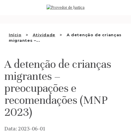
Saltar
QUEM SOMOS
para
o
ATIVIDADE
conteúdo
RECOMENDAÇÕES E OUTRAS
Início
Atividade
A detenção de crianças
migrantes –...
DECISÕES
RELAÇÕES INTERNACIONAIS
A detenção de crianças
APRESENTAR QUEIXA
migrantes –
PT
preocupações e
recomendações (MNP
2023)
Data: 2023-06-01