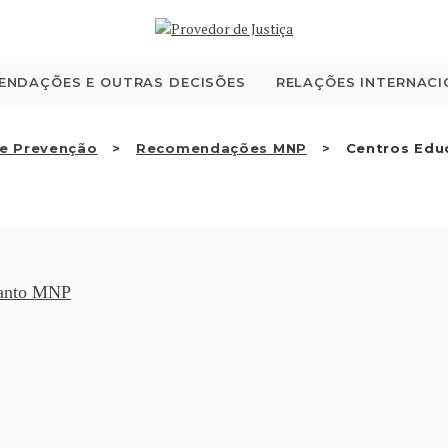
QUEM SOMOS
ATIVIDADE
ENDAÇÕES E OUTRAS DECISÕES
RELAÇÕES INTERNACI
RECOMENDAÇÕES E
e Prevenção
Recomendações MNP
Centros Edu
OUTRAS DECISÕES
RELAÇÕES
INTERNACIONAIS
uanto MNP
APRESENTAR QUEIXA
PT