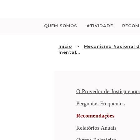
Saltar
para
o
conteúdo
QUEM SOMOS
ATIVIDADE
RECOM
Início
Mecanismo Nacional d
mental...
O Provedor de Justiça enq
Perguntas Frequentes
Recomendações
Relatórios Anuais
Outros Relatórios