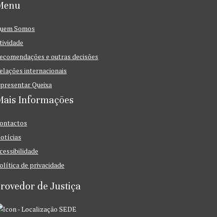
Menu
uem Somos
tividade
ecomendações e outras decisões
elações internacionais
presentar Queixa
Mais Informações
ontactos
otícias
cessibilidade
olítica de privacidade
rovedor de Justiça
SEDE