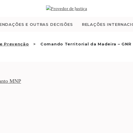
QUEM SOMOS
ATIVIDADE
ENDAÇÕES E OUTRAS DECISÕES
RELAÇÕES INTERNACI
RECOMENDAÇÕES E
e Prevenção
Comando Territorial da Madeira – GNR
OUTRAS DECISÕES
RELAÇÕES
uanto MNP
INTERNACIONAIS
APRESENTAR QUEIXA
PT