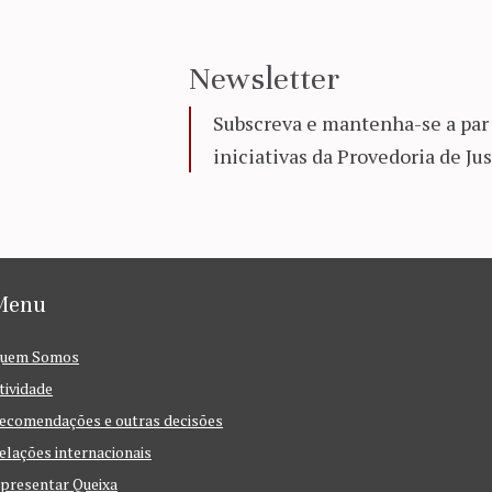
Newsletter
Subscreva e mantenha-se a par 
iniciativas da Provedoria de Jus
Menu
uem Somos
tividade
ecomendações e outras decisões
elações internacionais
presentar Queixa