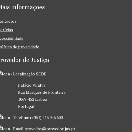
Mais Informações
ontactos
otícias
cessibilidade
olítica de privacidade
rovedor de Justiça
SEDE
Palácio Vilalva
Rua Marquês de Fronteira
1069-452 Lisboa
Portugal
(+351) 213 926 600
provedor@provedor-jus.pt