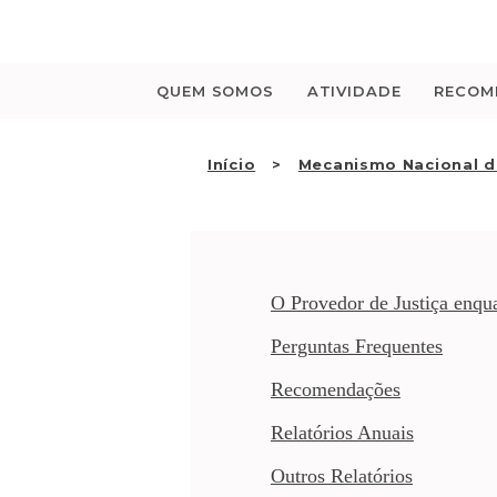
Saltar
para
o
conteúdo
QUEM SOMOS
ATIVIDADE
RECOM
Início
Mecanismo Nacional d
O Provedor de Justiça enq
Perguntas Frequentes
Recomendações
Relatórios Anuais
Outros Relatórios