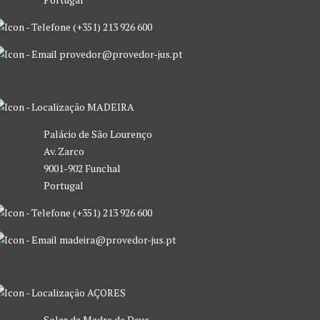
(+351) 213 926 600
provedor@provedor-jus.pt
MADEIRA
Palácio de São Lourenço
Av. Zarco
9001-902 Funchal
Portugal
(+351) 213 926 600
madeira@provedor-jus.pt
AÇORES
Solar da Madre de Deus