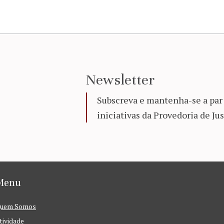
Newsletter
Subscreva e mantenha-se a par 
iniciativas da Provedoria de Jus
Menu
uem Somos
tividade