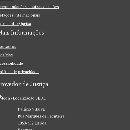
ecomendações e outras decisões
elações internacionais
presentar Queixa
Mais Informações
ontactos
otícias
cessibilidade
olítica de privacidade
rovedor de Justiça
SEDE
Palácio Vilalva
Rua Marquês de Fronteira
1069-452 Lisboa
Portugal