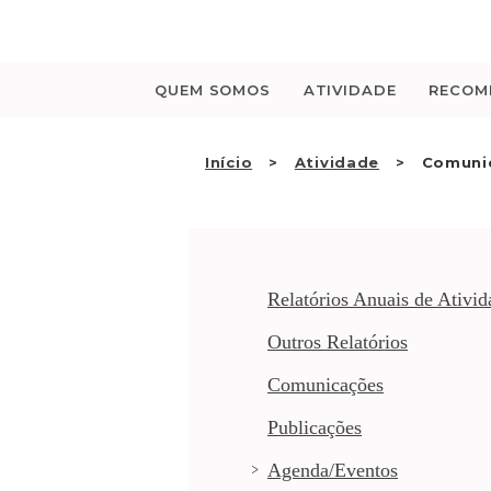
Saltar
para
o
conteúdo
QUEM SOMOS
ATIVIDADE
RECOM
Início
Atividade
Comunic
Relatórios Anuais de Ativid
Outros Relatórios
Comunicações
Publicações
Agenda/Eventos