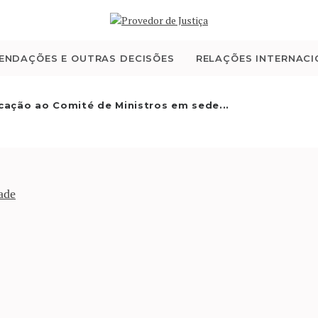
QUEM SOMOS
ATIVIDADE
ENDAÇÕES E OUTRAS DECISÕES
RELAÇÕES INTERNACI
RECOMENDAÇÕES E
ação ao Comité de Ministros em sede...
OUTRAS DECISÕES
RELAÇÕES
ade
INTERNACIONAIS
APRESENTAR QUEIXA
PT