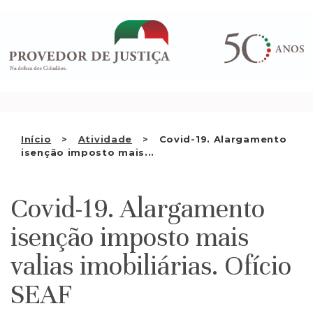
Saltar
QUEM SOMOS
para
o
ATIVIDADE
conteúdo
RECOMENDAÇÕES E OUTRAS
DECISÕES
RELAÇÕES INTERNACIONAIS
Início
Atividade
Covid-19. Alargamento
isenção imposto mais...
APRESENTAR QUEIXA
PT
Covid-19. Alargamento
isenção imposto mais
valias imobiliárias. Ofício
SEAF