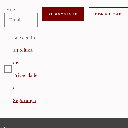
Email:
CONSULTAR
Li e aceito
a
Política
de
Privacidade
e
Segurança