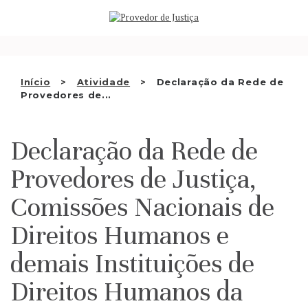
Saltar
QUEM SOMOS
para
o
ATIVIDADE
conteúdo
RECOMENDAÇÕES E OUTRAS
Início
Atividade
Declaração da Rede de
Provedores de...
DECISÕES
RELAÇÕES INTERNACIONAIS
Declaração da Rede de
APRESENTAR QUEIXA
Provedores de Justiça,
PT
Comissões Nacionais de
Direitos Humanos e
demais Instituições de
Direitos Humanos da