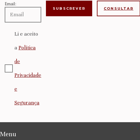
Email:
CONSULTAR
Li e aceito
a
Política
de
Privacidade
e
Segurança
Menu