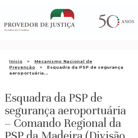
Saltar
QUEM SOMOS
para
o
ATIVIDADE
conteúdo
RECOMENDAÇÕES E OUTRAS
DECISÕES
RELAÇÕES INTERNACIONAIS
Início
Mecanismo Nacional de
Prevenção
Esquadra da PSP de segurança
APRESENTAR QUEIXA
aeroportuária...
PT
Esquadra da PSP de
segurança aeroportuária
– Comando Regional da
PSP da Madeira (Divisão