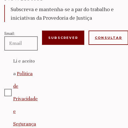
Subscreva e mantenha-se a par do trabalho e
iniciativas da Provedoria de Justiça
Email:
CONSULTAR
Li e aceito
a
Política
de
Privacidade
e
Segurança