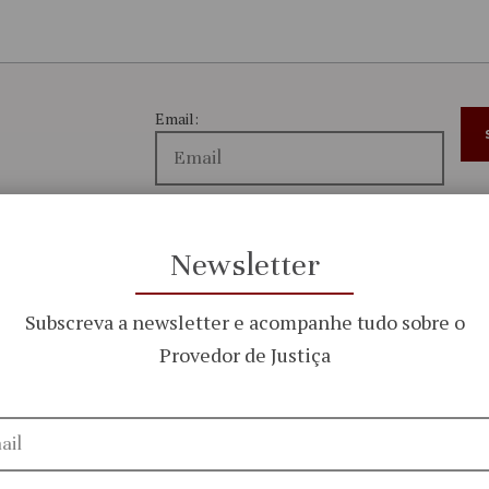
Email:
do trabalho e
Li e aceito a
Política de
tiça
Newsletter
Privacidade e Segurança
Subscreva a newsletter e acompanhe tudo sobre o
Provedor de Justiça