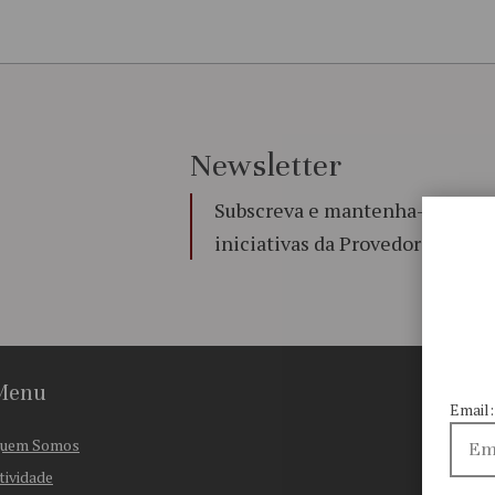
Newsletter
Subscreva e mantenha-se a par 
iniciativas da Provedoria de Jus
Menu
Email:
uem Somos
tividade