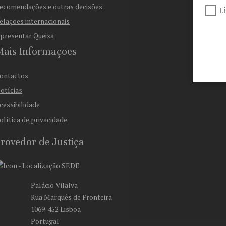
ecomendações e outras decisões
L
elações internacionais
presentar Queixa
Mais Informações
ontactos
otícias
cessibilidade
olítica de privacidade
rovedor de Justiça
SEDE
Palácio Vilalva
Rua Marquês de Fronteira
1069-452 Lisboa
Portugal