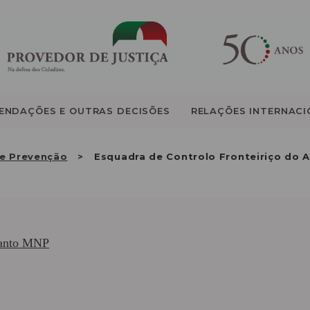
QUEM SOMOS
ATIVIDADE
RECOMENDAÇÕES E
ENDAÇÕES E OUTRAS DECISÕES
RELAÇÕES INTERNACI
OUTRAS DECISÕES
e Prevenção
Esquadra de Controlo Fronteiriço do A
RELAÇÕES
INTERNACIONAIS
APRESENTAR QUEIXA
uanto MNP
PT