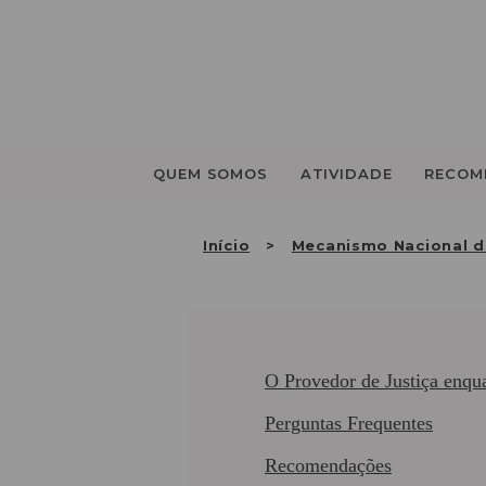
Saltar
para
o
conteúdo
QUEM SOMOS
ATIVIDADE
RECOM
Início
Mecanismo Nacional d
O Provedor de Justiça enq
Perguntas Frequentes
Recomendações