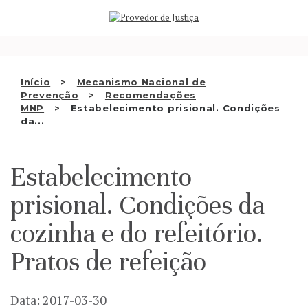
Saltar
QUEM SOMOS
para
o
ATIVIDADE
conteúdo
RECOMENDAÇÕES E OUTRAS
Início
Mecanismo Nacional de
Prevenção
Recomendações
DECISÕES
MNP
Estabelecimento prisional. Condições
da...
RELAÇÕES INTERNACIONAIS
APRESENTAR QUEIXA
Estabelecimento
PT
prisional. Condições da
cozinha e do refeitório.
Pratos de refeição
Data: 2017-03-30