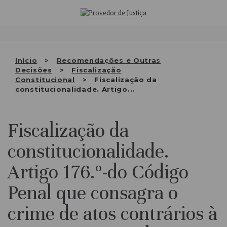
Saltar
QUEM SOMOS
para
o
ATIVIDADE
conteúdo
RECOMENDAÇÕES E OUTRAS
Início
Recomendações e Outras
Decisões
Fiscalização
DECISÕES
Constitucional
Fiscalização da
constitucionalidade. Artigo...
RELAÇÕES INTERNACIONAIS
APRESENTAR QUEIXA
Fiscalização da
PT
constitucionalidade.
Artigo 176.º-do Código
Penal que consagra o
crime de atos contrários à