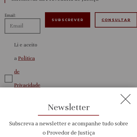
Email:
CONSULTAR
Li e aceito
a
Política
de
Privacidade
e
Newsletter
Segurança
Subscreva a newsletter e acompanhe tudo sobre
o Provedor de Justiça