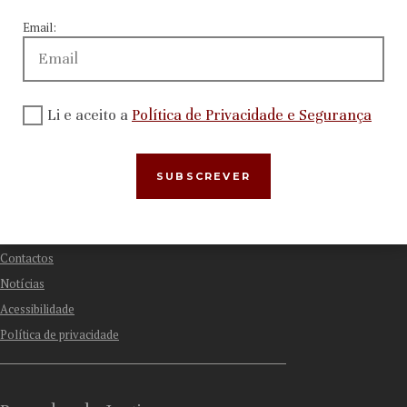
Menu
Email:
Quem Somos
Atividade
Recomendações e outras decisões
Li e aceito a
Política de Privacidade e Segurança
Relações internacionais
Apresentar Queixa
Mais Informações
Contactos
Notícias
Acessibilidade
Política de privacidade