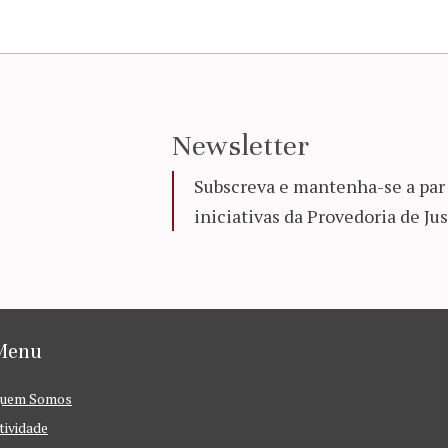
Newsletter
Subscreva e mantenha-se a par 
iniciativas da Provedoria de Jus
Menu
uem Somos
tividade