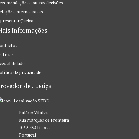
ecomendações e outras decisões
elações internacionais
presentar Queixa
Mais Informações
ontactos
otícias
cessibilidade
olítica de privacidade
rovedor de Justiça
SEDE
Palácio Vilalva
Rua Marquês de Fronteira
1069-452 Lisboa
Portugal