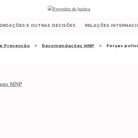
QUEM SOMOS
ATIVIDADE
ENDAÇÕES E OUTRAS DECISÕES
RELAÇÕES INTERNACI
RECOMENDAÇÕES E
e Prevenção
Recomendações MNP
Forças polici
OUTRAS DECISÕES
RELAÇÕES
uanto MNP
INTERNACIONAIS
APRESENTAR QUEIXA
PT