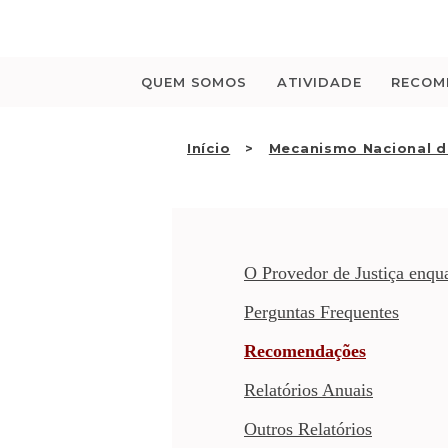
Saltar
para
o
conteúdo
QUEM SOMOS
ATIVIDADE
RECOM
Início
Mecanismo Nacional d
O Provedor de Justiça enq
Perguntas Frequentes
Recomendações
Relatórios Anuais
Outros Relatórios