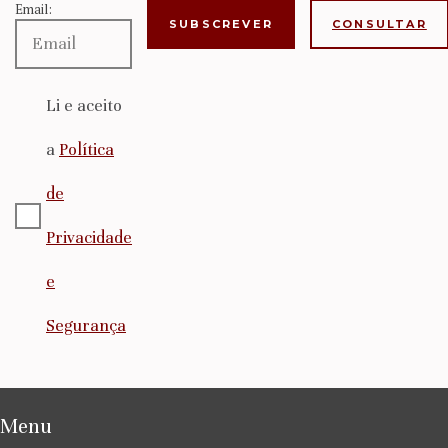
Email:
CONSULTAR
Li e aceito
a
Política
de
Privacidade
e
Segurança
Menu