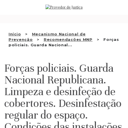
Saltar
QUEM SOMOS
para
o
ATIVIDADE
conteúdo
RECOMENDAÇÕES E OUTRAS
Início
Mecanismo Nacional de
Prevenção
Recomendações MNP
Forças
DECISÕES
policiais. Guarda Nacional...
RELAÇÕES INTERNACIONAIS
Forças policiais. Guarda
APRESENTAR QUEIXA
Nacional Republicana.
PT
Limpeza e desinfeção de
cobertores. Desinfestação
regular do espaço.
Condições das instalações