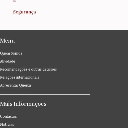
Segurança
Menu
Quem Somos
Atividade
Recomendações e outras decisões
Relações internacionais
Apresentar Queixa
Mais Informações
Contactos
Notícias