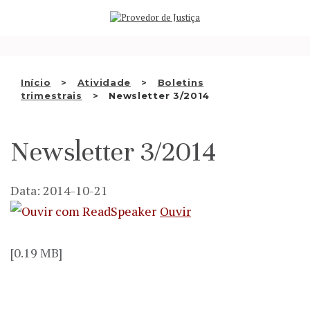
Saltar
QUEM SOMOS
para
o
ATIVIDADE
conteúdo
RECOMENDAÇÕES E OUTRAS
Início
Atividade
Boletins
trimestrais
Newsletter 3/2014
DECISÕES
RELAÇÕES INTERNACIONAIS
Newsletter 3/2014
APRESENTAR QUEIXA
Data: 2014-10-21
PT
Ouvir
[0.19 MB]