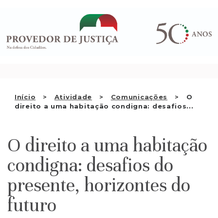
Saltar
QUEM SOMOS
para
o
ATIVIDADE
conteúdo
RECOMENDAÇÕES E OUTRAS
DECISÕES
RELAÇÕES INTERNACIONAIS
Início
Atividade
Comunicações
O
direito a uma habitação condigna: desafios...
APRESENTAR QUEIXA
PT
O direito a uma habitação
condigna: desafios do
presente, horizontes do
futuro