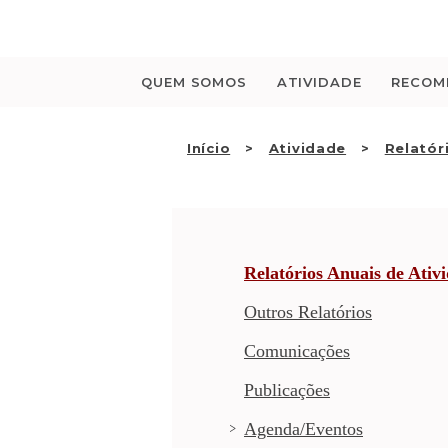
Saltar
para
o
conteúdo
QUEM SOMOS
ATIVIDADE
RECOM
Início
Atividade
Relatór
Relatórios Anuais de Ativ
Outros Relatórios
Comunicações
Publicações
Agenda/Eventos