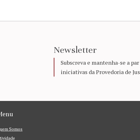
Newsletter
Subscreva e mantenha-se a par 
iniciativas da Provedoria de Jus
Menu
uem Somos
tividade