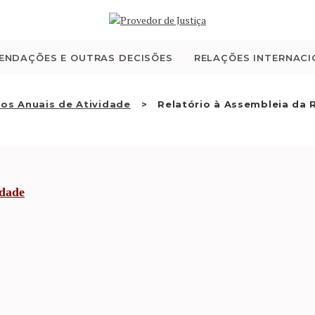
QUEM SOMOS
ATIVIDADE
ENDAÇÕES E OUTRAS DECISÕES
RELAÇÕES INTERNACI
RECOMENDAÇÕES E
ios Anuais de Atividade
Relatório à Assembleia da R
OUTRAS DECISÕES
RELAÇÕES
idade
INTERNACIONAIS
APRESENTAR QUEIXA
PT