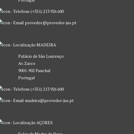
(+351) 213 926 600
provedor@provedor-jus.pt
MADEIRA
Palácio de São Lourenço
Av. Zarco
9001-902 Funchal
Portugal
(+351) 213 926 600
madeira@provedor-jus.pt
AÇORES
Solar da Madre de Deus