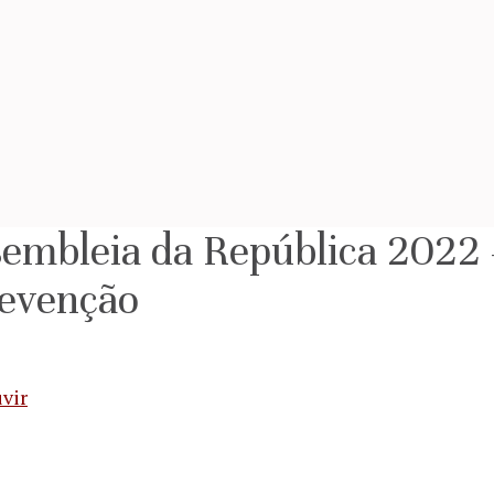
ssembleia da República 202
revenção
vir