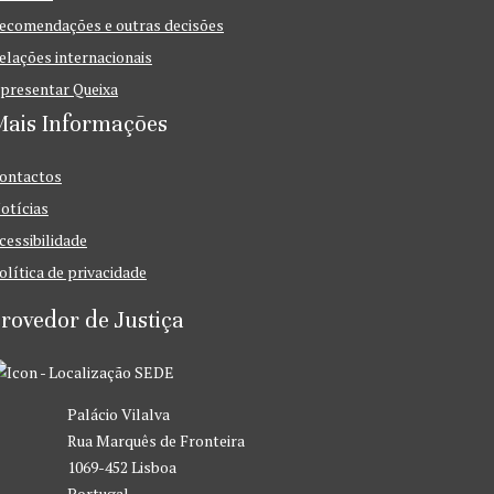
ecomendações e outras decisões
elações internacionais
presentar Queixa
Mais Informações
ontactos
otícias
cessibilidade
olítica de privacidade
rovedor de Justiça
SEDE
Palácio Vilalva
Rua Marquês de Fronteira
1069-452 Lisboa
Portugal