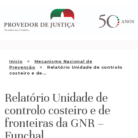
Saltar
QUEM SOMOS
para
o
ATIVIDADE
conteúdo
RECOMENDAÇÕES E OUTRAS
DECISÕES
RELAÇÕES INTERNACIONAIS
Início
Mecanismo Nacional de
Prevenção
Relatório Unidade de controlo
APRESENTAR QUEIXA
costeiro e de...
PT
Relatório Unidade de
controlo costeiro e de
fronteiras da GNR –
Funchal