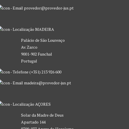
provedor@provedor-jus.pt
MADEIRA
Palácio de São Lourenço
Av. Zarco
9001-902 Funchal
Portugal
(+351) 213 926 600
madeira@provedor-jus.pt
AÇORES
Solar da Madre de Deus
Apartado 144
9700-033 Angra do Heroísmo