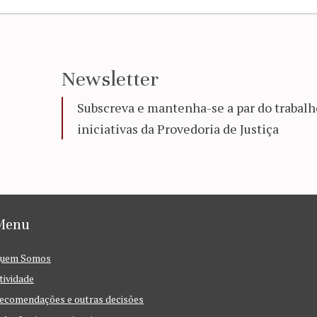
Newsletter
Subscreva e mantenha-se a par do trabalh
iniciativas da Provedoria de Justiça
Menu
uem Somos
tividade
ecomendações e outras decisões