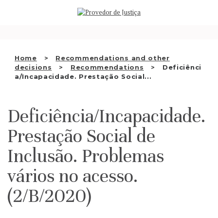
Saltar
WHO WE ARE
para
o
THE OMBUDSMAN AS
conteúdo
NATIONAL HUMAN RIGHTS
Home
Recommendations and other
INSTITUTION
decisions
Recommendations
Deficiênci
a/Incapacidade. Prestação Social...
ACCREDITATION AS NHRI
EN
Deficiência/Incapacidade.
Prestação Social de
Inclusão. Problemas
vários no acesso.
(2/B/2020)