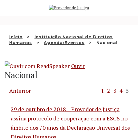
Saltar
QUEM SOMOS
para
o
ATIVIDADE
conteúdo
RECOMENDAÇÕES E OUTRAS
Início
Instituição Nacional de Direitos
Humanos
Agenda/Eventos
Nacional
DECISÕES
RELAÇÕES INTERNACIONAIS
Ouvir
APRESENTAR QUEIXA
Nacional
PT
Anterior
1
2
3
4
5
29 de outubro de 2018 – Provedor de Justiça
assina protocolo de cooperação com a ESCS no
âmbito dos 70 anos da Declaração Universal dos
Direitos Humanos