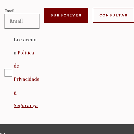
Email:
CONSULTAR
Li e aceito
a
Política
de
Privacidade
e
Segurança