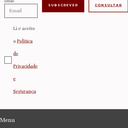
Email:
CONSULTAR
Li e aceito
a
Política
de
Privacidade
e
Segurança
Menu