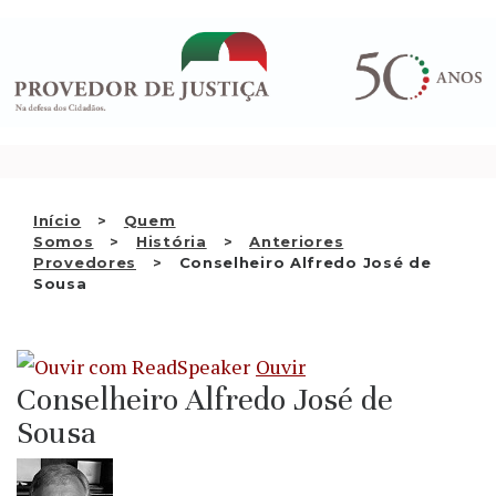
Saltar
QUEM SOMOS
para
o
ATIVIDADE
conteúdo
RECOMENDAÇÕES E OUTRAS
DECISÕES
RELAÇÕES INTERNACIONAIS
Início
Quem
Somos
História
Anteriores
APRESENTAR QUEIXA
Provedores
Conselheiro Alfredo José de
Sousa
PT
Ouvir
Conselheiro Alfredo José de
Sousa