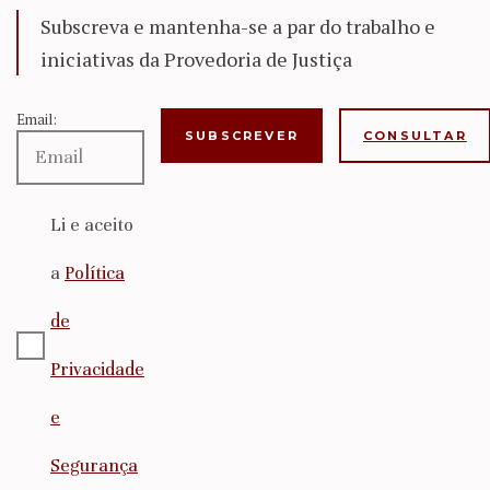
Subscreva e mantenha-se a par do trabalho e
iniciativas da Provedoria de Justiça
Email:
CONSULTAR
Li e aceito
a
Política
de
Privacidade
e
Segurança