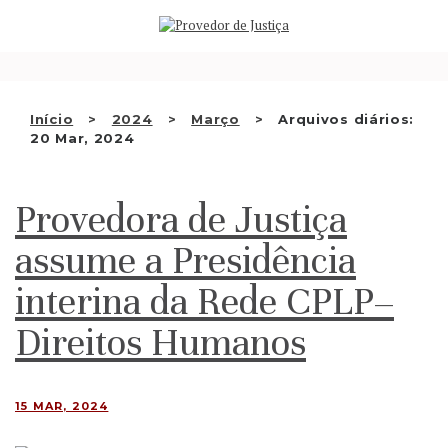
Saltar
QUEM SOMOS
para
o
ATIVIDADE
conteúdo
RECOMENDAÇÕES E OUTRAS
Início
2024
Março
Arquivos diários:
20 Mar, 2024
DECISÕES
RELAÇÕES INTERNACIONAIS
Provedora de Justiça
APRESENTAR QUEIXA
assume a Presidência
PT
interina da Rede CPLP–
Direitos Humanos
15 MAR, 2024