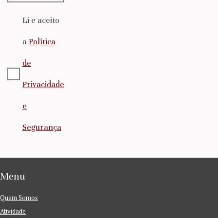
Li e aceito
a
Política
de
Privacidade
e
Segurança
Menu
Quem Somos
Atividade