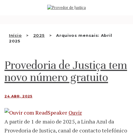
Saltar
QUEM SOMOS
para
o
ATIVIDADE
conteúdo
RECOMENDAÇÕES E OUTRAS
Início
2025
Arquivos mensais: Abril
2025
DECISÕES
RELAÇÕES INTERNACIONAIS
Provedoria de Justiça tem
APRESENTAR QUEIXA
novo número gratuito
PT
24 ABR, 2025
Ouvir
A partir de 1 de maio de 2025, a Linha Azul da
Provedoria de Justiça, canal de contacto telefónico