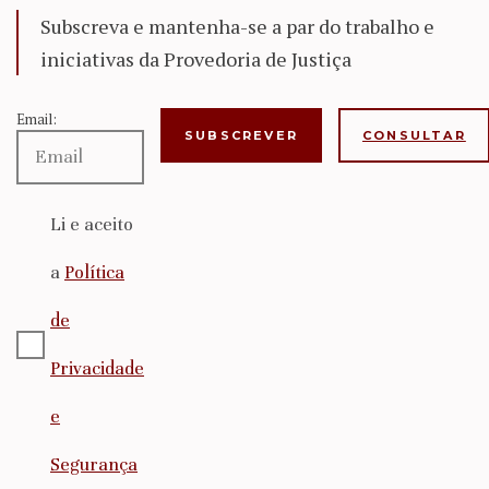
Subscreva e mantenha-se a par do trabalho e
iniciativas da Provedoria de Justiça
Email:
CONSULTAR
Li e aceito
a
Política
de
Privacidade
e
Segurança