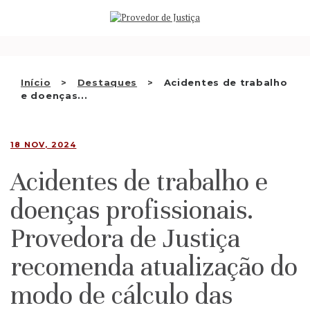
Saltar
QUEM SOMOS
para
o
ATIVIDADE
conteúdo
RECOMENDAÇÕES E OUTRAS
Início
Destaques
Acidentes de trabalho
e doenças...
DECISÕES
RELAÇÕES INTERNACIONAIS
18 NOV, 2024
APRESENTAR QUEIXA
Acidentes de trabalho e
PT
doenças profissionais.
Provedora de Justiça
recomenda atualização do
modo de cálculo das