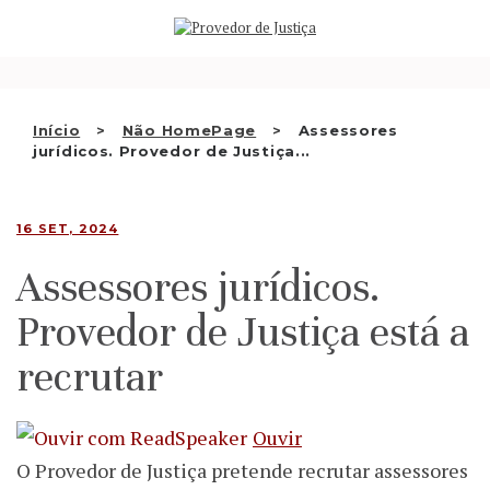
Saltar
QUEM SOMOS
para
o
ATIVIDADE
conteúdo
RECOMENDAÇÕES E OUTRAS
Início
Não HomePage
Assessores
jurídicos. Provedor de Justiça...
DECISÕES
RELAÇÕES INTERNACIONAIS
16 SET, 2024
APRESENTAR QUEIXA
Assessores jurídicos.
PT
Provedor de Justiça está a
recrutar
Ouvir
O Provedor de Justiça pretende recrutar assessores