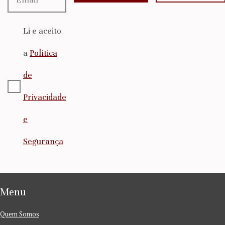
Li e aceito
a
Política
de
Privacidade
e
Segurança
Menu
Quem Somos