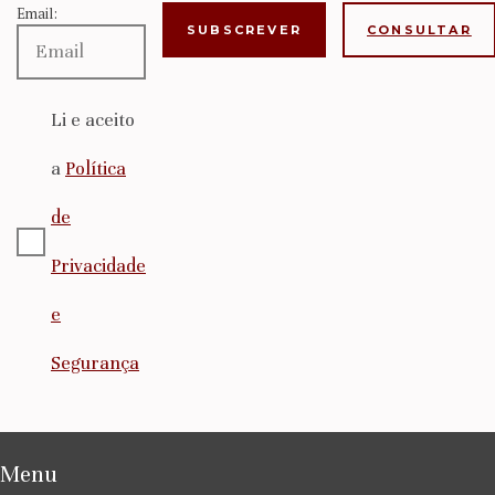
Email:
CONSULTAR
Li e aceito
a
Política
de
Privacidade
e
Segurança
Menu