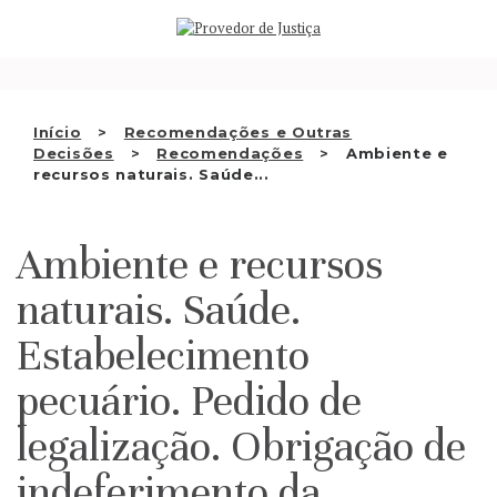
Saltar
QUEM SOMOS
para
o
ATIVIDADE
conteúdo
RECOMENDAÇÕES E OUTRAS
Início
Recomendações e Outras
Decisões
Recomendações
Ambiente e
DECISÕES
recursos naturais. Saúde...
RELAÇÕES INTERNACIONAIS
Ambiente e recursos
APRESENTAR QUEIXA
naturais. Saúde.
PT
Estabelecimento
pecuário. Pedido de
legalização. Obrigação de
indeferimento da