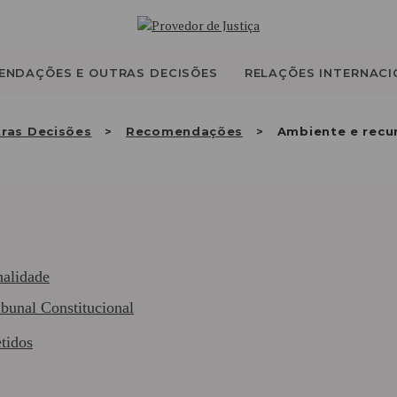
QUEM SOMOS
ATIVIDADE
ENDAÇÕES E OUTRAS DECISÕES
RELAÇÕES INTERNACI
RECOMENDAÇÕES E
ras Decisões
Recomendações
Ambiente e recur
OUTRAS DECISÕES
RELAÇÕES
INTERNACIONAIS
nalidade
bunal Constitucional
APRESENTAR QUEIXA
tidos
PT