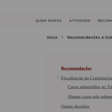
Saltar
para
o
conteúdo
QUEM SOMOS
ATIVIDADE
RECOM
Início
Recomendações e Out
Recomendações
Fiscalização da Constitucio
Casos submetidos ao Tri
Alguns casos não subme
Outras decisões