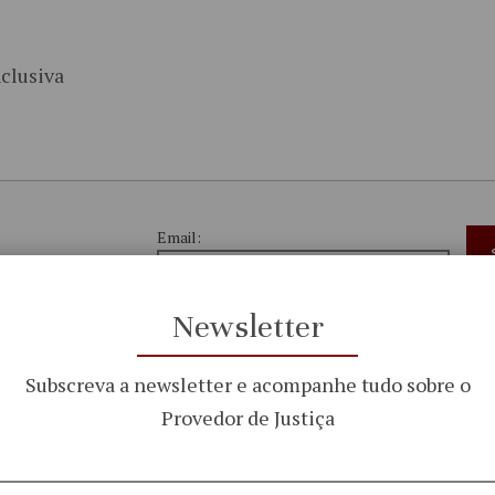
clusiva
Email:
Newsletter
do trabalho e
Li e aceito a
Política de
tiça
Subscreva a newsletter e acompanhe tudo sobre o
Privacidade e Segurança
Provedor de Justiça