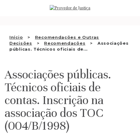
Saltar
QUEM SOMOS
para
o
ATIVIDADE
conteúdo
RECOMENDAÇÕES E OUTRAS
Início
Recomendações e Outras
Decisões
Recomendações
Associações
DECISÕES
públicas. Técnicos oficiais de...
RELAÇÕES INTERNACIONAIS
Associações públicas.
APRESENTAR QUEIXA
Técnicos oficiais de
PT
contas. Inscrição na
associação dos TOC
(004/B/1998)