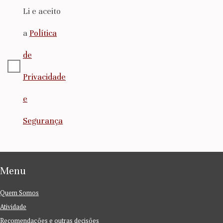
Li e aceito
a
Política
de
Privacidade
e
Segurança
Menu
Quem Somos
Atividade
Recomendações e outras decisões