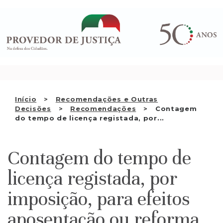
Saltar
QUEM SOMOS
para
o
ATIVIDADE
conteúdo
RECOMENDAÇÕES E OUTRAS
DECISÕES
RELAÇÕES INTERNACIONAIS
Início
Recomendações e Outras
Decisões
Recomendações
Contagem
APRESENTAR QUEIXA
do tempo de licença registada, por...
PT
Contagem do tempo de
licença registada, por
imposição, para efeitos
aposentação ou reforma