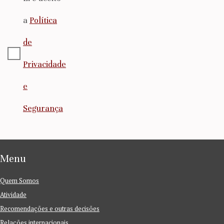
a
Política
de
Privacidade
e
Segurança
Menu
Quem Somos
Atividade
Recomendações e outras decisões
Relações internacionais