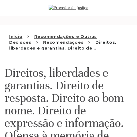
Saltar
QUEM SOMOS
para
o
ATIVIDADE
conteúdo
RECOMENDAÇÕES E OUTRAS
Início
Recomendações e Outras
Decisões
Recomendações
Direitos,
DECISÕES
liberdades e garantias. Direito de...
RELAÇÕES INTERNACIONAIS
Direitos, liberdades e
APRESENTAR QUEIXA
garantias. Direito de
PT
resposta. Direito ao bom
nome. Direito de
expressão e informação.
Ofensa à memória de