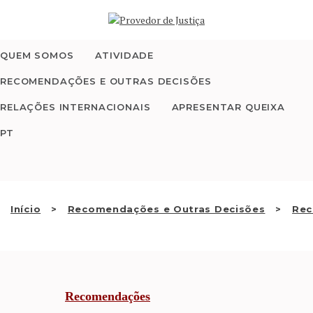
Saltar
QUEM SOMOS
para
o
conteúdo
QUEM SOMOS
ATIVIDADE
ATIVIDADE
RECOMENDAÇÕES E OUTRAS DECISÕES
RECOMENDAÇÕES E
RELAÇÕES INTERNACIONAIS
APRESENTAR QUEIXA
OUTRAS DECISÕES
PT
RELAÇÕES
INTERNACIONAIS
Início
Recomendações e Outras Decisões
Re
APRESENTAR QUEIXA
PT
Recomendações