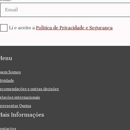
Li e aceito a
Política de Privacidade e Segurança
Menu
uem Somos
tividade
ecomendações e outras decisões
elações internacionais
presentar Queixa
Mais Informações
ontactos