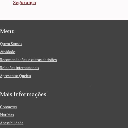
Segurança
Menu
Quem Somos
Atividade
Recomendações e outras decisões
Relações internacionais
Apresentar Queixa
Mais Informações
Contactos
Notícias
Acessibilidade