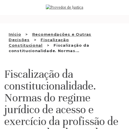
Saltar
QUEM SOMOS
para
o
ATIVIDADE
conteúdo
RECOMENDAÇÕES E OUTRAS
Início
Recomendações e Outras
Decisões
Fiscalização
DECISÕES
Constitucional
Fiscalização da
constitucionalidade. Normas...
RELAÇÕES INTERNACIONAIS
APRESENTAR QUEIXA
Fiscalização da
PT
constitucionalidade.
Normas do regime
jurídico de acesso e
exercício da profissão de