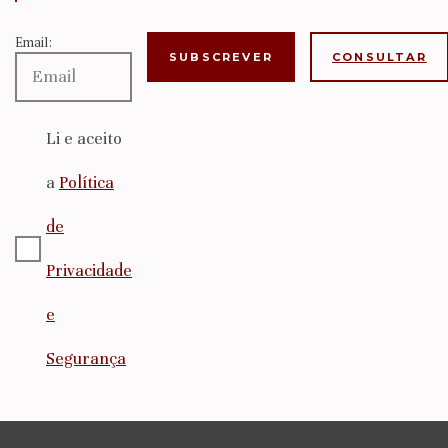
Email:
CONSULTAR
Li e aceito
a
Política
de
Privacidade
e
Segurança