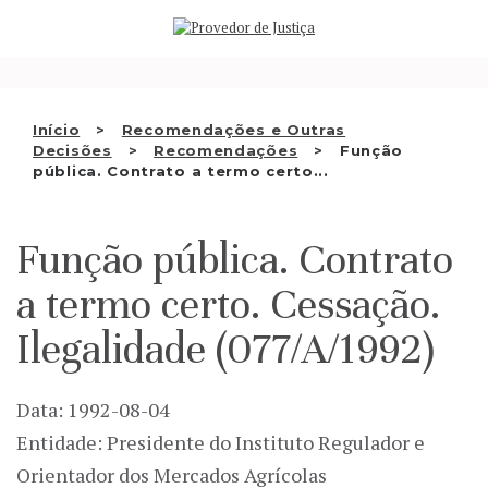
Saltar
QUEM SOMOS
para
o
ATIVIDADE
conteúdo
RECOMENDAÇÕES E OUTRAS
Início
Recomendações e Outras
Decisões
Recomendações
Função
DECISÕES
pública. Contrato a termo certo...
RELAÇÕES INTERNACIONAIS
Função pública. Contrato
APRESENTAR QUEIXA
a termo certo. Cessação.
PT
Ilegalidade (077/A/1992)
Data: 1992-08-04
Entidade: Presidente do Instituto Regulador e
Orientador dos Mercados Agrícolas