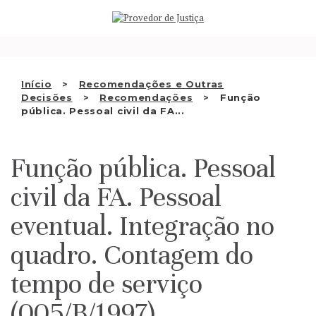
Saltar
QUEM SOMOS
para
o
ATIVIDADE
conteúdo
RECOMENDAÇÕES E OUTRAS
Início
Recomendações e Outras
Decisões
Recomendações
Função
DECISÕES
pública. Pessoal civil da FA...
RELAÇÕES INTERNACIONAIS
Função pública. Pessoal
APRESENTAR QUEIXA
civil da FA. Pessoal
PT
eventual. Integração no
quadro. Contagem do
tempo de serviço
(005/B/1997)