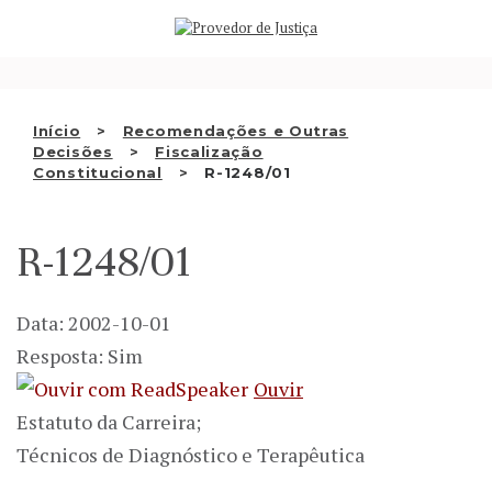
Saltar
QUEM SOMOS
para
o
ATIVIDADE
conteúdo
RECOMENDAÇÕES E OUTRAS
Início
Recomendações e Outras
Decisões
Fiscalização
DECISÕES
Constitucional
R-1248/01
RELAÇÕES INTERNACIONAIS
R-1248/01
APRESENTAR QUEIXA
PT
Data: 2002-10-01
Resposta: Sim
Ouvir
Estatuto da Carreira;
Técnicos de Diagnóstico e Terapêutica