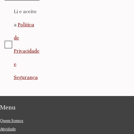
Li e aceito
a
Política
de
Privacidade
e
Segurança
Menu
Quem Somos
Atividade